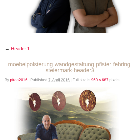
←
Header 1
moebelpolsterung-wandgestaltung-pfister-fehring-
steiermark-header3
By
pfrea2016
|
Published
7. April 2016
|
Full size is
960 × 687
pixels