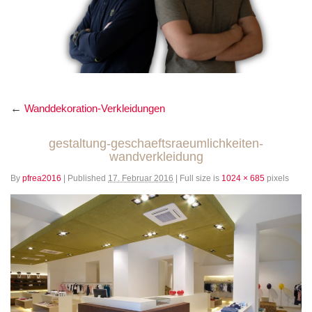
←
Wanddekoration-Verkleidungen
gestaltung-geschaeftsraeumlichkeiten-
wandverkleidung
By
pfrea2016
|
Published
17. Februar 2016
|
Full size is
1024 × 685
pixels