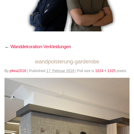
←
Wanddekoration-Verkleidungen
wandpolsterung-garderobe
By
pfrea2016
|
Published
17. Februar 2016
|
Full size is
1024 × 1325
pixels