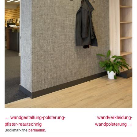
wandgestaltung-polsterung-
wandverkleidung-
pfister-reautschnig
wandpolsterung
Bookmark the
permalink
.